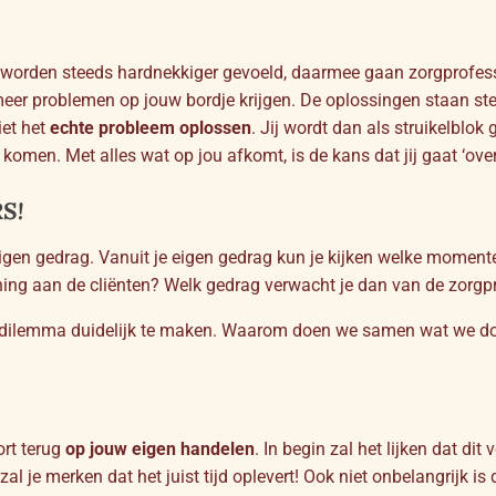
 worden steeds hardnekkiger gevoeld, daarmee gaan zorgprofess
 meer problemen op jouw bordje krijgen. De oplossingen staan st
iet het
echte probleem oplossen
. Jij wordt dan als struikelblok
komen. Met alles wat op jou afkomt, is de kans dat jij gaat ‘over
S!
 eigen gedrag. Vanuit je eigen gedrag kun je kijken welke moment
ning aan de cliënten? Welk gedrag verwacht je dan van de zorgp
eder dilemma duidelijk te maken. Waarom doen we samen wat we do
ort terug
op jouw eigen handelen
. In begin zal het lijken dat dit
 zal je merken dat het juist tijd oplevert! Ook niet onbelangrijk i