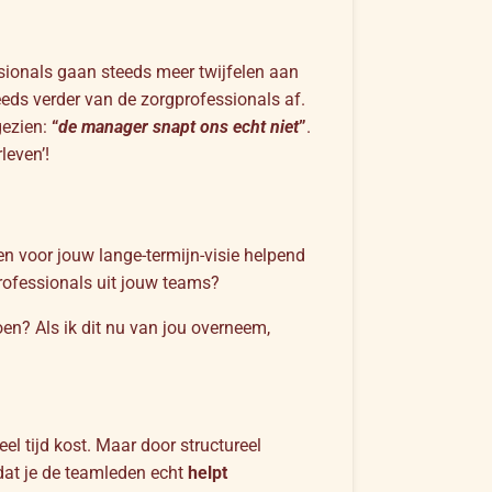
ionals gaan steeds meer twijfelen aan
eeds verder van de zorgprofessionals af.
 gezien:
“
de manager snapt ons echt niet
”
.
leven’!
en voor jouw lange-termijn-visie helpend
rofessionals uit jouw teams?
en? Als ik dit nu van jou overneem,
 veel tijd kost. Maar door structureel
s dat je de teamleden echt
helpt