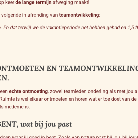
 op keer
de lange termijn
afweging maakt!
t volgende in afronding van
teamontwikkeling
:
m. En dat terwijl we de vakantieperiode net hebben gehad en 1,5 
 ONTMOETEN EN TEAMONTWIKKELING
EN.
 een
echte ontmoeting
, zowel teamleden onderling als met jou al
’. Ruimte is wel elkaar ontmoeten en horen wat er toe doet van de
als medemens.
NT, wat bij jou past
 doen waar jij goed in bent. Zoals van nature past bij jou, bij j