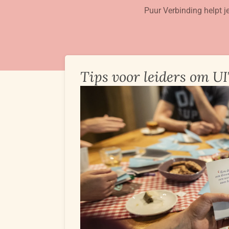
Puur Verbinding helpt je
Ga
direct
naar
de
hoofdinhoud
Tips voor leiders om UI