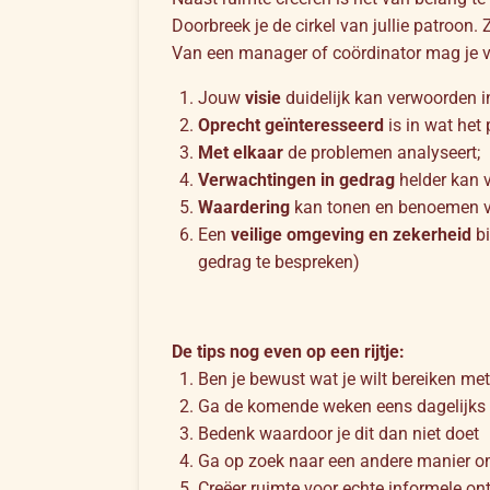
Doorbreek je de cirkel van jullie patroon.
Van een manager of coördinator mag je 
Jouw
visie
duidelijk kan verwoorden in
Oprecht geïnteresseerd
is in wat het 
Met elkaar
de problemen analyseert;
Verwachtingen in gedrag
helder kan v
Waardering
kan tonen en benoemen v
Een
veilige omgeving en zekerheid
bi
gedrag te bespreken)
De tips nog even op een rijtje:
Ben je bewust wat je wilt bereiken met 
Ga de komende weken eens dagelijks n
Bedenk waardoor je dit dan niet doet
Ga op zoek naar een andere manier om
Creëer ruimte voor echte informele o