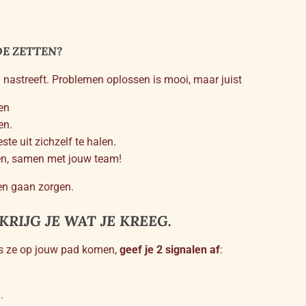
DE ZETTEN?
 nastreeft. Problemen oplossen is mooi, maar juist
en
en.
ste uit zichzelf te halen.
nen, samen met jouw team!
en gaan zorgen.
KRIJG JE WAT JE KREEG.
oals ze op jouw pad komen,
geef je 2 signalen af
:
.