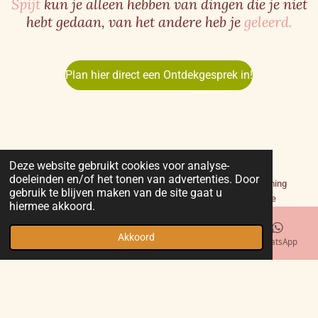
Spijt
kun je alleen hebben van dingen die je niet
hebt gedaan, van het andere heb je
geleerd.
Plan hier direct een Ontdekgesprek in!
Deze website gebruikt cookies voor analyse-
Ik ga met jouw mailadres om volgens de laatste
privacy
doeleinden en/of het tonen van advertenties. Door
wetgeving
(AVG) en zal niets zonder jouw nadrukkelijke toestemming
gebruik te blijven maken van de site gaat u
delen. Je ontvangt met aanmelding op een van de diensten ook de
hiermee akkoord.
energie-updates die je mogen inspireren. Vanzelfsprekend kun je hier
altijd voor uitschrijven als het jou niet meer inspireert.
Akkoord
E-mailadres
Telefoonnummer
Instagram
WhatsApp
KVK 69052174 | BTW-ID: NL001746255B09 |
Privacyverklaring
|
Algemene voorwaarden