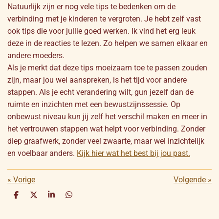
Natuurlijk zijn er nog vele tips te bedenken om de
verbinding met je kinderen te vergroten. Je hebt zelf vast
ook tips die voor jullie goed werken. Ik vind het erg leuk
deze in de reacties te lezen. Zo helpen we samen elkaar en
andere moeders.
Als je merkt dat deze tips moeizaam toe te passen zouden
zijn, maar jou wel aanspreken, is het tijd voor andere
stappen. Als je echt verandering wilt, gun jezelf dan de
ruimte en inzichten met een bewustzijnssessie. Op
onbewust niveau kun jij zelf het verschil maken en meer in
het vertrouwen stappen wat helpt voor verbinding. Zonder
diep graafwerk, zonder veel zwaarte, maar wel inzichtelijk
en voelbaar anders.
Kijk hier wat het best bij jou past.
«
Vorige
Volgende
»
D
D
S
D
e
e
h
e
l
e
a
l