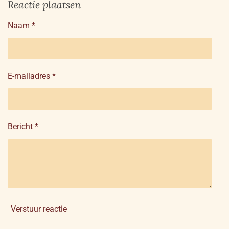
Reactie plaatsen
e
l
r
e
n
e
n
Naam *
E-mailadres *
Bericht *
Verstuur reactie