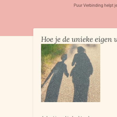
Puur Verbinding helpt je
Ga
direct
naar
de
hoofdinhoud
Hoe je de unieke eigen w