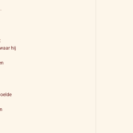
.
t
waar hij
en
voelde
gn