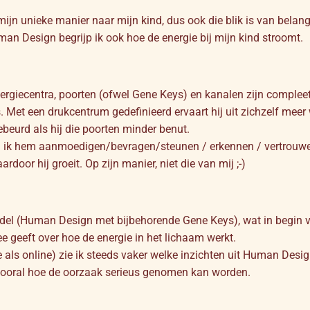
ijn unieke manier naar mijn kind, dus ook die blik is van belang
uman Design begrijp ik ook hoe de energie bij mijn kind stroomt.
 energiecentra, poorten (ofwel Gene Keys) en kanalen zijn complee
. Met een drukcentrum gedefinieerd ervaart hij uit zichzelf meer 
gebeurd als hij die poorten minder benut.
 kan ik hem aanmoedigen/bevragen/steunen / erkennen / vertrouw
door hij groeit. Op zijn manier, niet die van mij ;-)
model (Human Design met bijbehorende Gene Keys), wat in begin 
e geeft over hoe de energie in het lichaam werkt.
e als online) zie ik steeds vaker welke inzichten uit Human Desi
n vooral hoe de oorzaak serieus genomen kan worden.