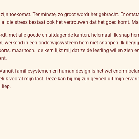
zijn toekomst. Tenminste, zo groot wordt het gebracht. Er ontst
l die stress bestaat ook het vertrouwen dat het goed komt. Maa
ordt, met alle goede en uitdagende kanten, helemaal. Ik snap he
ten, werkend in een onderwijssysteem hem niet snappen. Ik begrijp
orts, maar toch.. de kern lijkt mij dat ze de leerling willen zien
ent.
 Vanuit familiesystemen en human design is het wel enorm belan
lijk vooral mijn last. Deze kan bij mij zijn gevoed uit mijn erva
 liep.