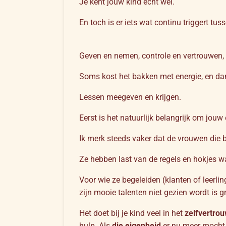
Je kent jouw kind echt wel.
En toch is er iets wat continu triggert tusse
Geven en nemen, controle en vertrouwen, t
Soms kost het bakken met energie, en dan
Lessen meegeven en krijgen.
Eerst is het natuurlijk belangrijk om jouw
Ik merk steeds vaker dat de vrouwen die 
Ze hebben last van de regels en hokjes 
Voor wie ze begeleiden (klanten of leerlin
zijn mooie talenten niet gezien wordt is g
Het doet bij je kind veel in het
zelfvertro
hulp. Als
die eigenheid
er nu meer mocht 