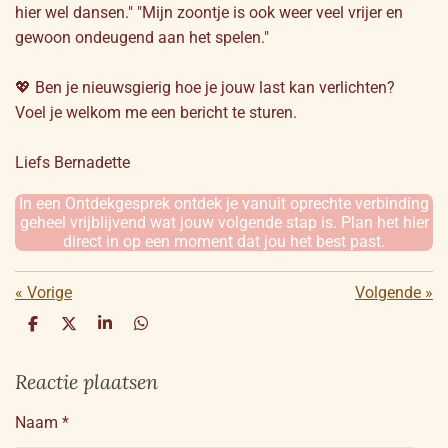
hier wel dansen." "Mijn zoontje is ook weer veel vrijer en
gewoon ondeugend aan het spelen."
💖 Ben je nieuwsgierig hoe je jouw last kan verlichten?
Voel je welkom me een bericht te sturen.
Liefs Bernadette
In een Ontdekgesprek ontdek je vanuit oprechte verbinding
geheel vrijblijvend wat jouw volgende stap is. Plan het hier
direct in op een moment dat jou het best past.
«
Vorige
Volgende
»
D
D
S
D
e
e
h
e
l
e
a
l
Reactie plaatsen
e
l
r
e
n
e
n
Naam *