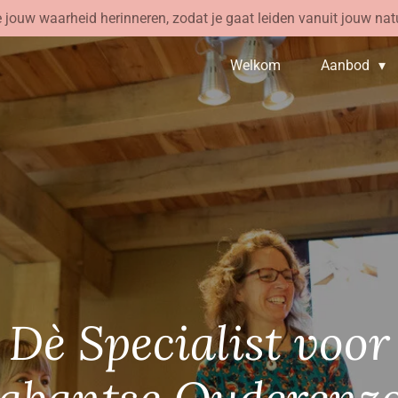
 jouw waarheid herinneren, zodat je gaat leiden vanuit jouw natu
Welkom
Aanbod
Dè Specialist voor